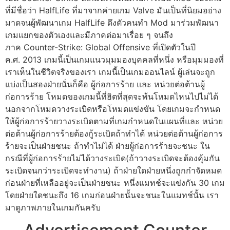
ที่มีชื่อว่า HalfLife ที่มาจากค่ายเกม Valve มันเป็นที่นิยมอย่าง
มาดจนผู้พัฒนาเกม HalfLife ดึงตัวคนทำ Mod มาร่วมพัฒนา
เกมแยกของตัวเองและมีภาคต่อมาเรื่อย ๆ จนถึง
ภาค Counter-Strike: Global Offensive ที่เปิดตัวในปี
ค.ศ. 2013 เกมนี้เป็นเกมแนวมุมมองบุคคลที่หนึ่ง หรือมุมมองที่
เราเห็นในชีวิตจริงของเรา เกมนี้เป็นเกมออนไลน์ ผู้เล่นจะถูก
แบ่งเป็นสองฝ่ายนั่นก็คือ ผู้ก่อการร้าย และ หน่วยต่อต้านผู้
ก่อการร้าย โหมดของเกมนี้ที่ฮิตที่สุดจะพ้นโหมดไหนไปไม่ได้
นอกจากโหมดวางระเบิดหรือโหมดแข่งขัน โดยเกมจะกำหนด
ให้ผู้ก่อการร้ายวางระเบิดตามที่เกมกำหนดในแผนที่และ หน่วย
ต่อต้านผู้ก่อการร้ายต้องกู้ระเบิดถ้าทำได้ หน่วยต่อต้านผู้ก่อการ
ร้ายจะเป็นฝ่ายชนะ ถ้าทำไม่ได้ ฝ่ายผู้ก่อการร้ายจะชนะ ใน
กรณีที่ผู้ก่อการร้ายไม่ได้วางระเบิด(ถ้าวางระเบิดจะต้องคุ้มกัน
ระเบิดจนกว่าระเบิดจะทำงาน) ถ้าฝ่ายใดฝ่ายหนึ่งถูกกำจัดหมด
ก่อนฝ่ายที่เหลืออยู่จะเป็นฝ่ายชนะ หนึ่งแมทช์จะแข่งกัน 30 เกม
โดยฝ่ายใดชนะถึง 16 เกมก่อนฝ่ายนั้นจะชนะในแมทช์นั้น เรา
มาดูภาพภายในเกมกันครับ