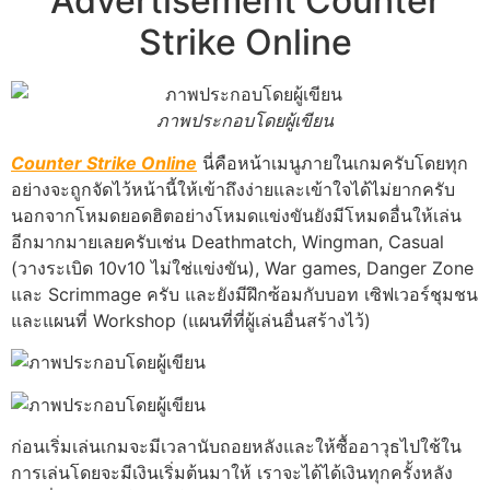
Advertisement Counter
Strike Online
ภาพประกอบโดยผู้เขียน
Counter Strike Online
นี่คือหน้าเมนูภายในเกมครับโดยทุก
อย่างจะถูกจัดไว้หน้านี้ให้เข้าถึงง่ายและเข้าใจได้ไม่ยากครับ
นอกจากโหมดยอดฮิตอย่างโหมดแข่งขันยังมีโหมดอื่นให้เล่น
อีกมากมายเลยครับเช่น Deathmatch, Wingman, Casual
(วางระเบิด 10v10 ไม่ใช่แข่งขัน), War games, Danger Zone
และ Scrimmage ครับ และยังมีฝึกซ้อมกับบอท เซิฟเวอร์ชุมชน
และแผนที่ Workshop (แผนที่ที่ผู้เล่นอื่นสร้างไว้)
ก่อนเริ่มเล่นเกมจะมีเวลานับถอยหลังและให้ซื้ออาวุธไปใช้ใน
การเล่นโดยจะมีเงินเริ่มต้นมาให้ เราจะได้ได้เงินทุกครั้งหลัง