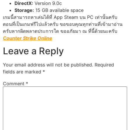
DirectX:
Version 9.0c
Storage:
15 GB available space
เกมนี้สามารถหาเล่นได้ที่ App Steam บน PC เท่านั้นครับ
ตอนที่เป็นเกมฟรีไปแล้วครับ ขอขอบคุณทุกท่านที่เข้ามาอ่าน
ครับหากผิดพลาดประการใด ขออภัยมา ณ ที่นี้ด้วยนะครับ
Counter Strike Online
Leave a Reply
Your email address will not be published.
Required
fields are marked
*
Comment
*