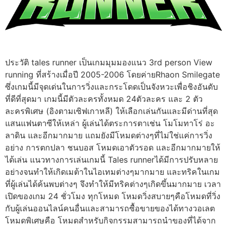
ประวัติ tales runner เป็นเกมมุมมองแนว 3rd person View
running ที่สร้างเมื่อปี 2005-2006 โดยค่ายRhaon Smilegate
ซึ่งเกมนี้มีจุดเด่นในการวิ่งและกระโดดเป็นจังหวะเพื่อชิงอันดับ
ที่ดีที่สุดมา เกมนี้มีตัวละครทั้งหมด 24ตัวละคร และ 2 ตัว
ละครพิเศษ (อิงตามเซิฟเกาหลี)​ ให้เลือกเล่นกันและมีด่านที่สุด
แสนแฟนตาซีให้เหล่า ผู้เล่นได้ตระการตาเช่น โมโมทาโร่ อะ
ลาดิน และอีกมากมาย แถมยังมีโหมดต่างๆที่ไม่ใช่แค่การวิ่ง
อย่าง การตกปลา ชนบอส โหมดเอาตัวรอด และอีกมากมายให้
ได้เล่น แนวทางการเล่นเกมนี้ Tales runnerได้มีการปรับหลาย
อย่างจนทำให้เกิดเมต้าในไอเทมต่างๆมากมาย และทริคในเกม
ที่ผู้เล่นได้ค้นพบต่างๆ จึงทำให้มีทริคต่างๆเกิดขึ้นมากมาย เวลา
เปิดของเกม 24 ชั่วโมง ทุกโหมด โหมดวิ่งสบายๆคือโหมดที่วิ่ง
กับผู้เล่นออนไลน์คนอื่นและสามารถซื้อขายของได้ทางวอเลต
โหมดพิเศษคือ โหมดสำหรับกิจกรรมสามารถนำของที่ได้จาก